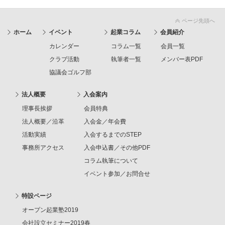
ページ先頭へ
ホーム
イベント
起業コラム
会員紹介
カレンダー
コラム一覧
会員一覧
クラブ活動
執筆者一覧
メンバー表PDF
協議会ゴルフ部
法人概要
入会案内
理事長挨拶
会員特典
法人概要／沿革
入会金／年会費
活動実績
入会するまでのSTEP
事務所アクセス
入会申込書／その他PDF
コラム執筆について
イベント参加／お問合せ
特設ページ
オープン起業塾2019
会社設立セミナー2019春