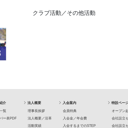
クラブ活動／その他活動
紹介
法人概要
入会案内
特設ペー
一覧
理事長挨拶
会員特典
オープン起
バー表PDF
法人概要／沿革
入会金／年会費
会社設立セ
活動実績
入会するまでのSTEP
会社設立セ