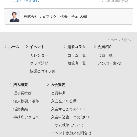
この記事を読む
2024年8月6日投稿
株式会社ウェブリク 代表 菅沼 大樹
ページ先頭へ
ホーム
イベント
起業コラム
会員紹介
カレンダー
コラム一覧
会員一覧
クラブ活動
執筆者一覧
メンバー表PDF
協議会ゴルフ部
法人概要
入会案内
理事長挨拶
会員特典
法人概要／沿革
入会金／年会費
活動実績
入会するまでのSTEP
事務所アクセス
入会申込書／その他PDF
コラム執筆について
イベント参加／お問合せ