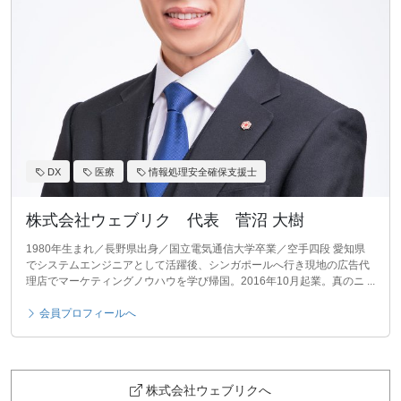
DX
医療
情報処理安全確保支援士
株式会社ウェブリク 代表 菅沼 大樹
1980年生まれ／長野県出身／国立電気通信大学卒業／空手四段 愛知県
でシステムエンジニアとして活躍後、シンガポールへ行き現地の広告代
理店でマーケティングノウハウを学び帰国。2016年10月起業。真のニ ...
会員プロフィールへ
株式会社ウェブリクへ