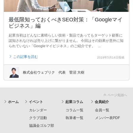
最低限知っておくべきSEO対策：「Googleマイ
ビジネス」編
起業当初はどんなに素晴らしい技術・製品であってもターゲット顧客に
認知されなければ売り上げに繋がりません。 今回はその効果が意外に知
られていない「Googleマイビジネス」のご紹介です。 ...
この記事を読む
2019年5月14日投稿
株式会社ウェブリク 代表 菅沼 大樹
ページ先頭へ
ホーム
イベント
起業コラム
会員紹介
カレンダー
コラム一覧
会員一覧
クラブ活動
執筆者一覧
メンバー表PDF
協議会ゴルフ部