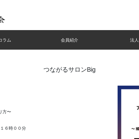
コラム
会員紹介
法人
つながるサロンBig
り方〜
１６時００分