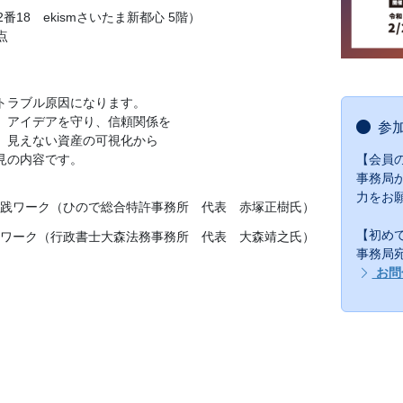
18 ekismさいたま新都心 5階）
点
トラブル原因になります。
、アイデアを守り、信頼関係を
参
。見えない資産の可視化から
見の内容です。
【会員
事務局
力をお
践ワーク（ひので総合特許事務所 代表 赤塚正樹氏）
【初め
ワーク（行政書士大森法務事務所 代表 大森靖之氏）
事務局
お問