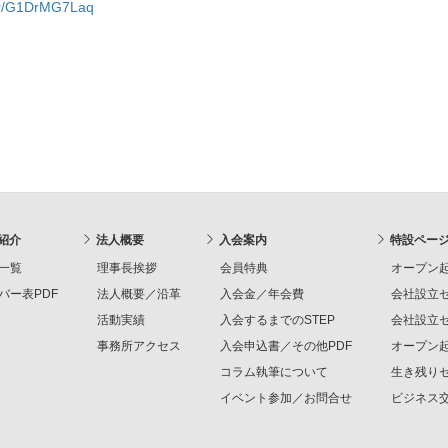
m/r/G1DrMG7Laq
紹介
法人概要
入会案内
特設ペー
一覧
理事長挨拶
会員特典
オープン起
バー表PDF
法人概要／沿革
入会金／年会費
会社設立セ
活動実績
入会するまでのSTEP
会社設立セ
事務所アクセス
入会申込書／その他PDF
オープン起
コラム執筆について
生き残りセ
イベント参加／お問合せ
ビジネス交