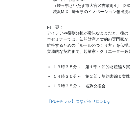
（埼玉県さいたま市大宮区吉敷町4丁目262番
渋沢MIX | 埼玉県のイノベーション創出拠
内 容：
アイデアや役割分担が曖昧なままだと、後の
本セミナーでは、知的財産と契約の専門家が
維持するための「ルールのつくり方」を伝授
実務的な契約まで、起業家・クリエーター必
１３時３５分～ 第１部：知的財産編＆実
１４時３５分～ 第２部：契約書編＆実践
１５時３５分～ 名刺交換会
【PDFチラシ】つながるサロンBig