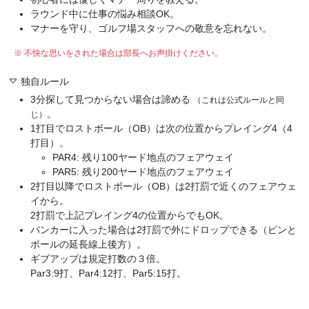
ラウンド中に仕事の悩み相談OK。
マナーを守り、ゴルフ場スタッフへの敬意を忘れない。
※ 不快な思いをされた場合は部長へお声掛けください。
独自ルール
3分探して見つからない場合は諦める
（これは公式ルールと同
。
じ）
1打目でロストボール（OB）は次の位置からプレイング4（4
打目）。
PAR4: 残り100ヤード地点のフェアウェイ
PAR5: 残り200ヤード地点のフェアウェイ
2打目以降でロストボール（OB）は2打罰で近くのフェアウェ
イから。
2打罰で上記プレイング4の位置からでもOK。
バンカーに入った場合は2打罰で外にドロップできる（ピンと
ボールの延長線上後方）。
ギブアップは規定打数の３倍。
Par3:9打、Par4:12打、Par5:15打。