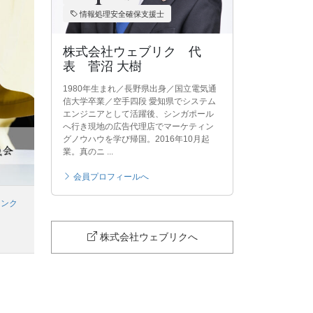
情報処理安全確保支援士
株式会社ウェブリク 代
表 菅沼 大樹
1980年生まれ／長野県出身／国立電気通
信大学卒業／空手四段 愛知県でシステム
エンジニアとして活躍後、シンガポール
へ行き現地の広告代理店でマーケティン
グノウハウを学び帰国。2016年10月起
業。真のニ ...
会員プロフィールへ
リンク
株式会社ウェブリクへ