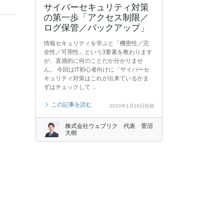
サイバーセキュリティ対策
の第一歩「アクセス制限／
ログ保管／バックアップ」
情報セキュリティを学ぶと「機密性／完
全性／可用性」という3要素を教わります
が、直感的に何のことだか分かりませ
ん。 今回はIT初心者向けに「サイバーセ
キュリティ対策はこれが出来ているかま
ずはチェックして ...
この記事を読む
2024年1月16日投稿
株式会社ウェブリク 代表 菅沼
大樹