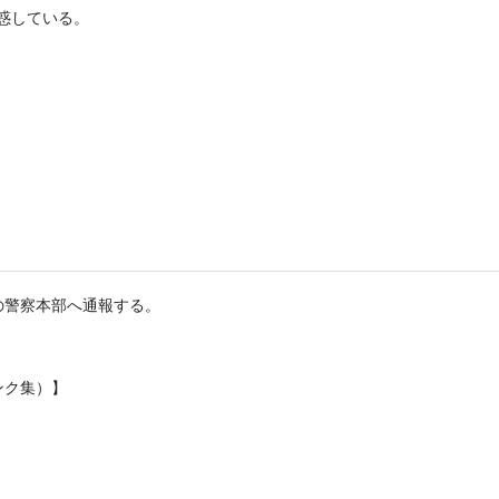
惑している。
の警察本部へ通報する。
ンク集）】