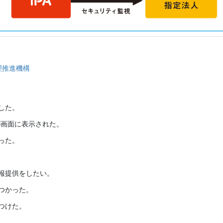
理推進機構
した。
が画面に表示された。
った。
報提供をしたい。
つかった。
つけた。