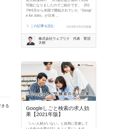
良人材獲得の一つの選択肢が無料で利用
可能になりましたのでご紹介です。 201
7年6月から米国で開始されていた「Googl
e for Jobs」が日本 ...
この記事を読む
2019年3月4日投稿
株式会社ウェブリク 代表 菅沼
大樹
できる
Googleしごと検索の求人効
果【2021年版】
。
「いい人材がいない」と採用に苦慮して
いる中小企業の話しをよく耳にします。