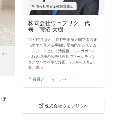
情報処理安全確保支援士
株式会社ウェブリク 代
表 菅沼 大樹
1980年生まれ／長野県出身／国立電気通
信大学卒業／空手四段 愛知県でシステム
エンジニアとして活躍後、シンガポール
リンク
へ行き現地の広告代理店でマーケティン
グノウハウを学び帰国。2016年10月起
業。真のニ ...
会員プロフィールへ
いま
株式会社ウェブリクへ