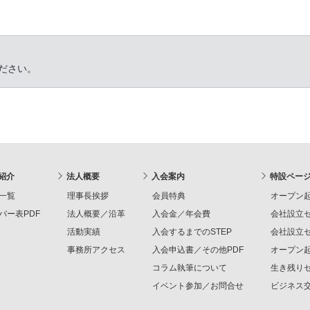
。
ださい。
紹介
法人概要
入会案内
特設ペー
一覧
理事長挨拶
会員特典
オープン起
バー表PDF
法人概要／沿革
入会金／年会費
会社設立セ
活動実績
入会するまでのSTEP
会社設立セ
事務所アクセス
入会申込書／その他PDF
オープン起
コラム執筆について
生き残りセ
イベント参加／お問合せ
ビジネス交