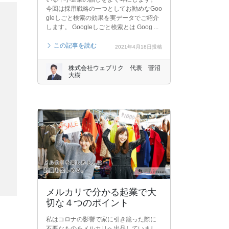
今回は採用戦略の一つとしてお勧めなGoo
gleしごと検索の効果を実データでご紹介
します。 Googleしごと検索とは Goog ...
この記事を読む
2021年4月18日投稿
株式会社ウェブリク 代表 菅沼
大樹
メルカリで分かる起業で大
切な４つのポイント
私はコロナの影響で家に引き籠った際に
不要なものをメルカリへ出品していまし