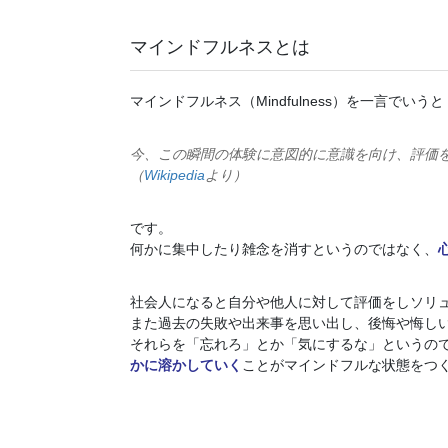
マインドフルネスとは
マインドフルネス（Mindfulness）を一言でいうと
今、この瞬間の体験に意図的に意識を向け、評価
（
Wikipedia
より）
です。
何かに集中したり雑念を消すというのではなく、
社会人になると自分や他人に対して評価をしソリ
また過去の失敗や出来事を思い出し、後悔や悔し
それらを「忘れろ」とか「気にするな」というの
かに溶かしていく
ことがマインドフルな状態をつ