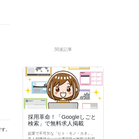
関連記事
。
採用革命！「Googleしごと
検索」で無料求人掲載
です。
起業で不可欠な「ヒト・モノ・カネ」。