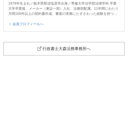
1979年生まれ／栃木県那須塩原市出身／専修大学法学部法律学科 卒業
大学卒業後、メーカー（東証一部）入社、法務部配属。11年間にわたり
月間100件以上の契約書作成、審査の実務にたずさわった経験を持つ ...
会員プロフィールへ
行政書士大森法務事務所へ