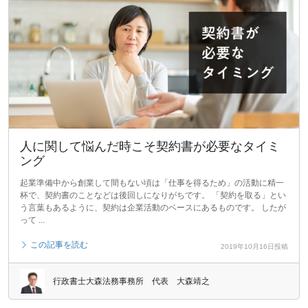
人に関して悩んだ時こそ契約書が必要なタイミ
ング
起業準備中から創業して間もない頃は「仕事を得るため」の活動に精一
杯で、契約書のことなどは後回しになりがちです。 「契約を取る」とい
う言葉もあるように、契約は企業活動のベースにあるものです。 したが
って ...
この記事を読む
2019年10月16日投稿
行政書士大森法務事務所 代表 大森靖之