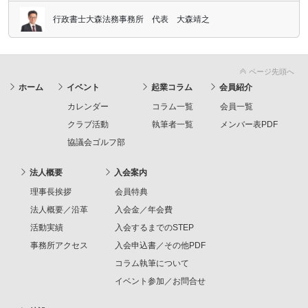
行政書士大森法務事務所 代表 大森靖之
ページ先頭へ
ホーム
イベント
起業コラム
会員紹介
カレンダー
コラム一覧
会員一覧
クラブ活動
執筆者一覧
メンバー表PDF
協議会ゴルフ部
法人概要
入会案内
理事長挨拶
会員特典
法人概要／沿革
入会金／年会費
活動実績
入会するまでのSTEP
事務所アクセス
入会申込書／その他PDF
コラム執筆について
イベント参加／お問合せ