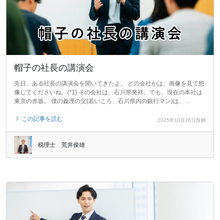
帽子の社長の講演会
先日、ある社長の講演会を聞いてきたよ。 どの会社かは、画像を見て想
像してくださいね。(*1) その会社は、石川県発祥。でも、現在の本社は
東京の赤坂。 僕の義理の父(若いころ、石川県内の銀行マン)は、 ...
この記事を読む
2025年10月26日投稿
税理士 荒井俊雄