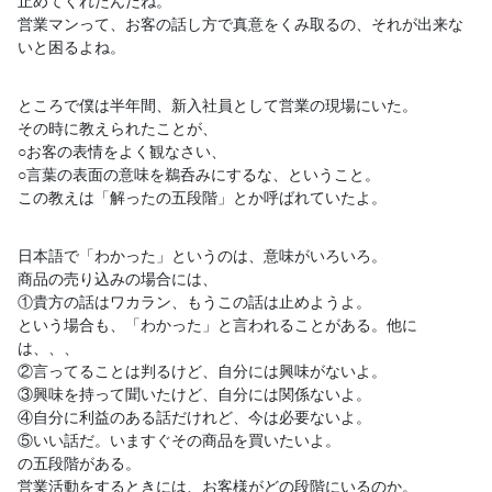
止
めてくれたんだね。
営業マンって、お客の話し方で真意をくみ取るの、それが出来な
い
と困るよね。
ところで僕は半年間、新入社員として営業の現場にいた。
その時に教えられたことが、
○お客の表情をよく観なさい、
○言葉の表面の意味を鵜呑みにするな、ということ。
この教えは「解ったの五段階」とか呼ばれていたよ。
日本語で「わかった」というのは、意味がいろいろ。
商品の売り込みの場合には、
①貴方の話はワカラン、もうこの話は止めようよ。
という場合も、「わかった」と言われることがある。他に
は、、、
②言ってることは判るけど、自分には興味がないよ。
③興味を持って聞いたけど、自分には関係ないよ。
④自分に利益のある話だけれど、今は必要ないよ。
⑤いい話だ。いますぐその商品を買いたいよ。
の五段階がある。
営業活動をするときには、お客様がどの段階にいるのか。