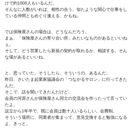
けで約1000人もいるんだ。
そんなに人数がいれば、相性の合う、似たような関心で仕事をし
て
いる仲間ともめぐり逢える、かもね。
では保険屋さんの場合は、どうなんだろう。
まぁ、「保険屋さんの寄り合い所」みたいなものがあるといいね
ぇ
。
そして、どう営業したら新規の契約が取れるか、相談する。そん
な
場があるといいね。
と、思っていた。そうしたら、そういうの、あるんだ。
昨日、さいたま起業家協議会の「つながるサロン」に行ってきた
ん
だ。
そこで、話を聞いてきたんだけど。
会員の河原さんが保険屋さん同士の交流会を作ったって言ってい
た
よ。
設立から1年半で、既に会員は数十人いるらしい。会費制。
そういう場所に、同業者が集まって、意見交換すると勉強になる
よ
、きっと。