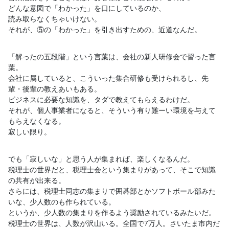
どんな意図で「わかった」を口にしているのか、
読み取らなくちゃいけない。
それが、⑤の「わかった」を引き出すための、近道なんだ。
「解ったの五段階」という言葉は、会社の新人研修会で習った言
葉
。
会社に属していると、こういった集合研修も受けられるし、先
輩・
後輩の教えあいもある。
ビジネスに必要な知識を、タダで教えてもらえるわけだ。
それが、個人事業者になると、そういう有り難ーい環境を与えて
も
らえなくなる。
寂しい限り。
でも「寂しいな」と思う人が集まれば、楽しくなるんだ。
税理士の世界だと、税理士会という集まりがあって、そこで知識
の
共有が出来る。
さらには、税理士同志の集まりで囲碁部とかソフトボール部みた
い
な、少人数のも作られている。
というか、少人数の集まりを作るよう奨励されているみたいだ。
税理士の世界は、人数が沢山いる。全国で7万人。さいたま市内だ