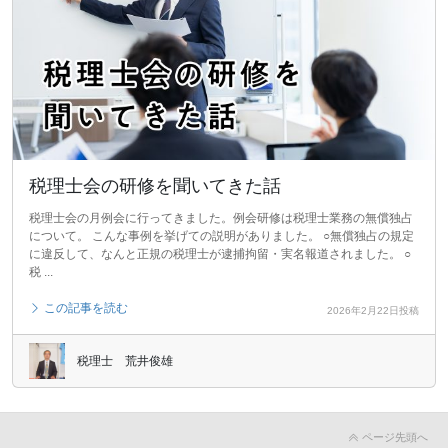
税理士会の研修を聞いてきた話
税理士会の月例会に行ってきました。例会研修は税理士業務の無償独占
について。 こんな事例を挙げての説明がありました。 ○無償独占の規定
に違反して、なんと正規の税理士が逮捕拘留・実名報道されました。 ○
税 ...
この記事を読む
2026年2月22日投稿
税理士 荒井俊雄
ページ先頭へ