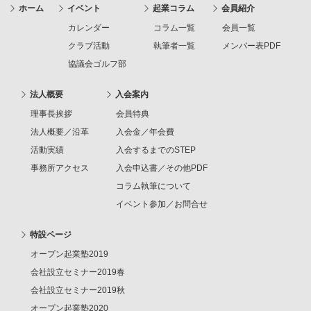
ホーム
イベント
起業コラム
会員紹介
カレンダー
コラム一覧
会員一覧
クラブ活動
執筆者一覧
メンバー表PDF
協議会ゴルフ部
法人概要
入会案内
理事長挨拶
会員特典
法人概要／沿革
入会金／年会費
活動実績
入会するまでのSTEP
事務所アクセス
入会申込書／その他PDF
コラム執筆について
イベント参加／お問合せ
特設ページ
オープン起業塾2019
会社設立セミナー2019春
会社設立セミナー2019秋
オープン起業塾2020