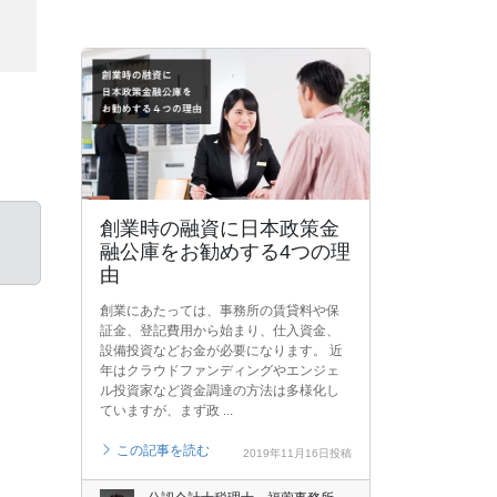
創業時の融資に日本政策金
融公庫をお勧めする4つの理
由
創業にあたっては、事務所の賃貸料や保
証金、登記費用から始まり、仕入資金、
設備投資などお金が必要になります。 近
年はクラウドファンディングやエンジェ
ル投資家など資金調達の方法は多様化し
ていますが、まず政 ...
この記事を読む
2019年11月16日投稿