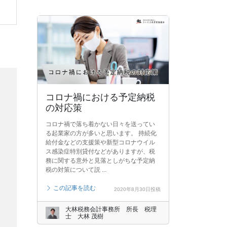
コロナ禍における予定納税
の対応策
コロナ禍で落ち着かない日々を送ってい
る起業家の方が多いと思います。 持続化
給付金などの支援策や新型コロナウイル
ス感染症特別貸付などがありますが、税
務に関する意外と見落としがちな予定納
税の対策について説 ...
この記事を読む
2020年8月30日投稿
大林税務会計事務所 所長 税理
士 大林 茂樹