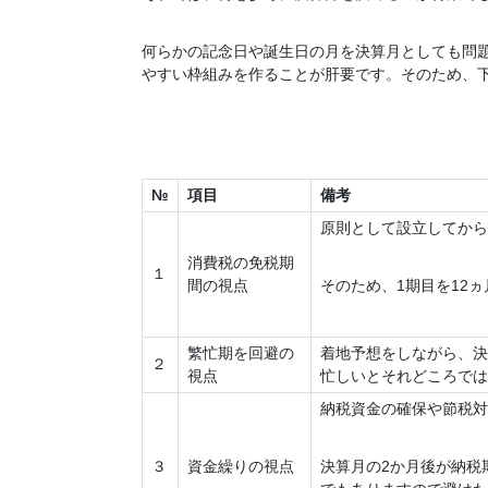
何らかの記念日や誕生日の月を決算月としても問
やすい枠組みを作ることが肝要です。そのため、
№
項目
備考
原則として設立してから
消費税の免税期
１
間の視点
そのため、1期目を12
繁忙期を回避の
着地予想をしながら、決
２
視点
忙しいとそれどころでは
納税資金の確保や節税対
３
資金繰りの視点
決算月の2か月後が納税