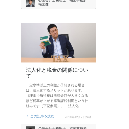
公認会計士税理士 福薗事務所
福薗健
法人化と税金の関係につい
て
一定水準以上の利益が予想される場合
は、法人化するメリットがあります。
（理由⇒所得税は所得金額が大きくなる
ほど税率が上がる累進課税制度という仕
組みです（下記参照）。 法人化 ...
この記事を読む
2018年12月7日投稿
公認会計士税理士 福薗事務所