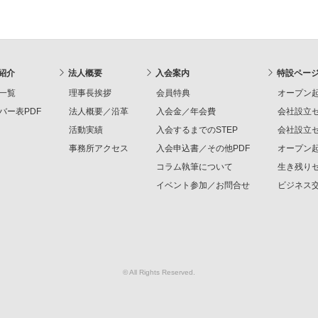
紹介
法人概要
入会案内
特設ペー
一覧
理事長挨拶
会員特典
オープン起
バー表PDF
法人概要／沿革
入会金／年会費
会社設立セ
活動実績
入会するまでのSTEP
会社設立セ
事務所アクセス
入会申込書／その他PDF
オープン起
コラム執筆について
生き残りセ
イベント参加／お問合せ
ビジネス交
© All Rights Reserved.