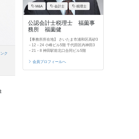
M&A
会計士
税理士
公認会計士税理士 福薗事
務所 福薗健
【事務所所在地】 さいたま市浦和区高砂3
－12－24 小峰ビル5階 千代田区内神田3
－21－8 神田駅前北口合同ビル5階
リンク
会員プロフィールへ
ま