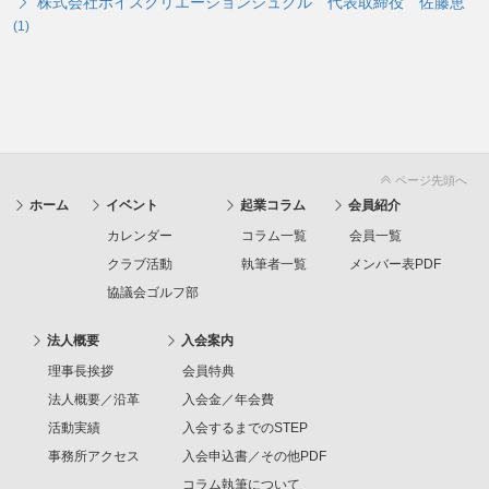
株式会社ボイスクリエーションシュクル 代表取締役 佐藤恵
(1)
ページ先頭へ
ホーム
イベント
起業コラム
会員紹介
カレンダー
コラム一覧
会員一覧
クラブ活動
執筆者一覧
メンバー表PDF
協議会ゴルフ部
法人概要
入会案内
理事長挨拶
会員特典
法人概要／沿革
入会金／年会費
活動実績
入会するまでのSTEP
事務所アクセス
入会申込書／その他PDF
コラム執筆について