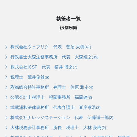
執筆者一覧
(投稿数順)
株式会社ウェブリク 代表 菅沼 大樹
(41)
行政書士大森法務事務所 代表 大森靖之
(39)
株式会社ICST 代表 横井 博之
(7)
税理士 荒井俊雄
(6)
彩都総合特許事務所 弁理士 佐原 雅史
(4)
公認会計士税理士 福薗事務所 福薗健
(3)
武蔵浦和法律事務所 代表弁護士 峯岸孝浩
(3)
株式会社ナレッジステーション 代表 伊藤誠一郎
(2)
大林税務会計事務所 所長 税理士 大林 茂樹
(2)