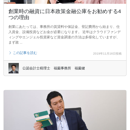
創業時の融資に日本政策金融公庫をお勧めする4
つの理由
創業にあたっては、事務所の賃貸料や保証金、登記費用から始まり、仕
入資金、設備投資などお金が必要になります。 近年はクラウドファンデ
ィングやエンジェル投資家など資金調達の方法は多様化していますが、
まず政 ...
この記事を読む
2019年11月16日投稿
公認会計士税理士 福薗事務所 福薗健